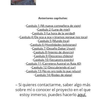
Anteriores capítulos:
–
Capítulo 1 (Mi nueva compañera de viaje)
–
Capítulo 2 (Luna de miel)
–
Capítulo 3 (La hora de la verdad)
–
Capítulo 4 (De oca a oca y tiramos porque nos toca)
–
Capítulo 5 (Mundo Inca)
–
Capítulo 6 (Hostilidades bolivianas)
–
Capítulo 7 (Desafio Dakar Uyuni)
–
Capítulo 8 (Intento de divorcio)
–
Capítulo 9 (Descenso chileno)
–
Capítulo 10 (Secuestro exprés)
–
Capítulo 11 (Carretera Austral vs Ruta 40)
–
Capítulo 12 (Descubriendo el sur)
–
Capítulo 13 (No es oro todo lo que reluce)
–
Capítulo 14 (Bodas de plata)
– Si quieres contactarme, saber algo más
sobre mí o conocer el proyecto en el que
estoy inmerso, puedes hacerlo
aquí.